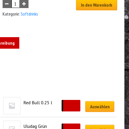
In den Warenkorb
Kategorie:
Softdrinks
hreibung
Red Bull 0.25 l
CHF
5.00
Auswählen
Uludag Grün 