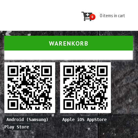
0 items in cart
0
WARENKORB
Android (Samsung)
Apple iOS AppStore
Play Store