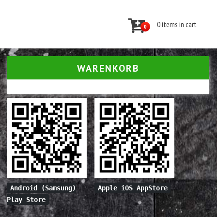
0 items in cart
0
WARENKORB
Android (Samsung)
Apple iOS AppStore
Play Store