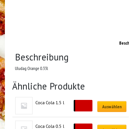
Besc
Beschreibung
Uludag Orange 0.33l
Ähnliche Produkte
Coca Cola 1.5 l
CHF
6.00
Auswählen
Coca Cola 0.5 l