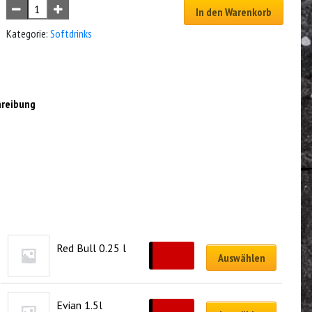
In den Warenkorb
Kategorie:
Softdrinks
hreibung
Red Bull 0.25 l
CHF
5.00
Auswählen
Evian 1.5l