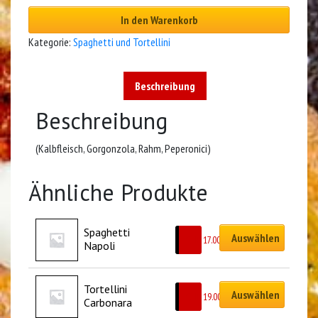
In den Warenkorb
Kategorie:
Spaghetti und Tortellini
Beschreibung
Beschreibung
(Kalbfleisch, Gorgonzola, Rahm, Peperonici)
Ähnliche Produkte
Spaghetti 
Auswählen
CHF
17.00
Napoli
Tortellini 
Auswählen
CHF
19.00
Carbonara