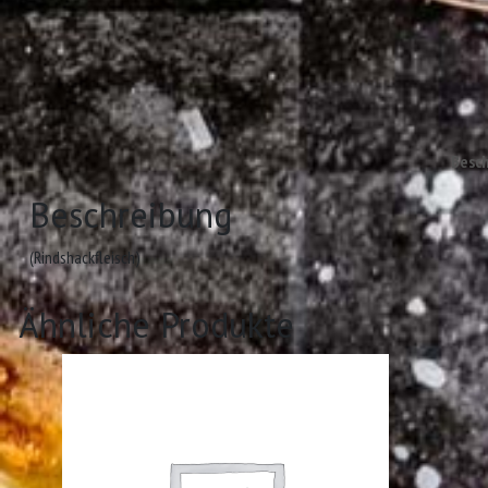
Besc
Beschreibung
(Rindshackfleisch)
Ähnliche Produkte