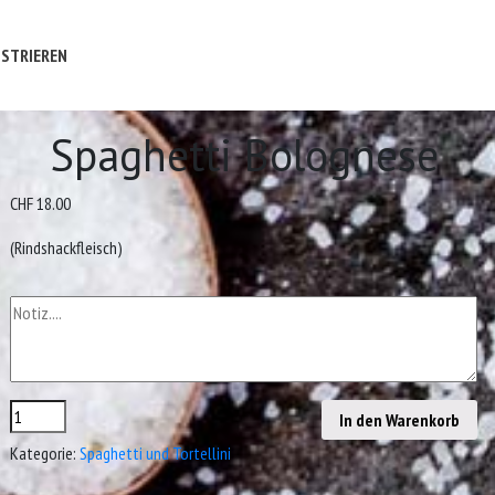
STRIEREN
Spaghetti Bolognese
CHF 18.00
(Rindshackfleisch)
In den Warenkorb
Kategorie:
Spaghetti und Tortellini