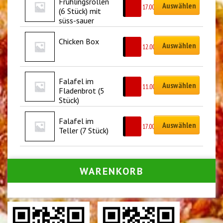
Frühlingsrollen 
Auswählen
CHF
17.00
(6 Stück) mit 
süss-sauer 
Sauce
Chicken Box
Auswählen
CHF
12.00
Falafel im 
Auswählen
CHF
11.00
Fladenbrot (5 
Stück)
Falafel im 
Auswählen
CHF
17.00
Teller (7 Stück)
WARENKORB