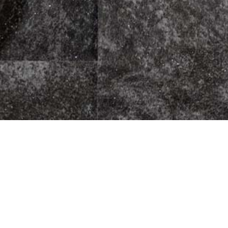
Pizza
Fleischherkunft