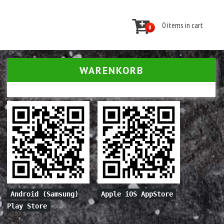
0 items in cart
0
WARENKORB
Android (Samsung)
Apple iOS AppStore
Play Store