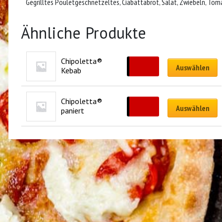
Gegrilltes Pouletgeschnetzeltes, Ciabattabrot, Salat, Zwiebeln, Tom
Ähnliche Produkte
Chipoletta® 
CHF
12.00
Auswählen
Kebab
Chipoletta® 
CHF
12.00
Auswählen
paniert