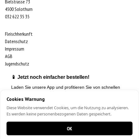
Bielstrasse 73
4500 Solothurn
032 622 35 35
Fleischherkunft
Datenschutz
Impressum
AGB
Jugendschutz
📱 Jetzt noch einfacher bestellen!
Laden Sie unsere App und profitieren Sie von schnellen
Bestellungen & exklusiven Angeboten.
Cookies Warnung
Diese Website verwendet Cookies, um die Nutzung zu analysieren.
Es werden keine personenbezogenen Daten gespeichert.
© Copyright - Peppone Pizza
OK
Designed by
Apps24.ch