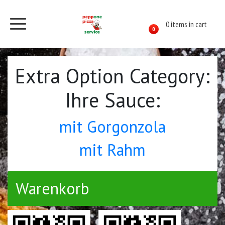
0 items in cart
0
Extra Option Category:
Ihre Sauce:
mit Gorgonzola
mit Rahm
Warenkorb