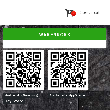
0 items in cart
0
WARENKORB
Android (Samsung)
Apple iOS AppStore
Play Store