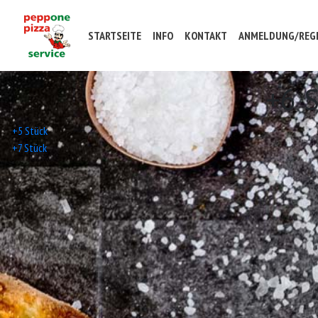
STARTSEITE
INFO
KONTAKT
ANMELDUNG/REGI
+6 
Beitrags-
+5 Stück
+7 Stück
Navigation