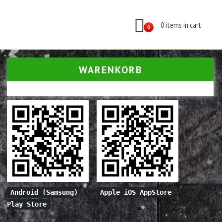
0 items in cart
0
WARENKORB
Android (Samsung)
Apple iOS AppStore
Play Store